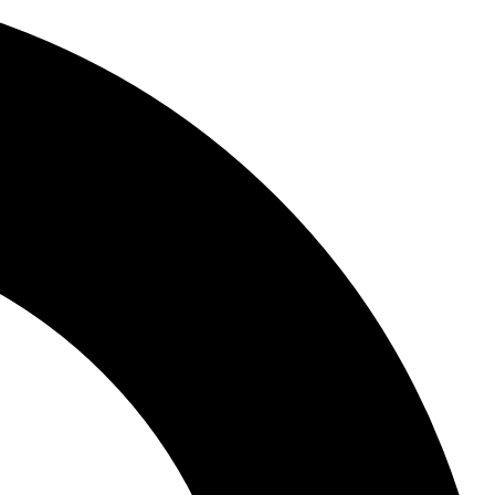
n
mehr
ansformation
ierend