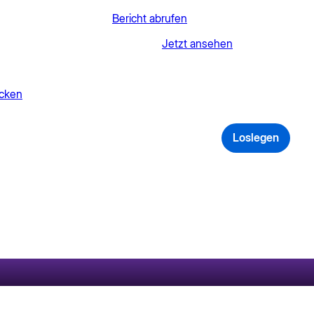
I maßgeblich steigert.
Bericht abrufen
kturierten Daten gewinnen können.
Jetzt ansehen
ecken
takt
Loslegen
Anmelden
nsformation