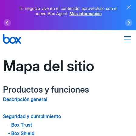
Tu negocio vive en el contenido: aprovéchalo con el
nuevo Box Agent.
Más información
Mapa del sitio
Productos y funciones
Descripción general
Seguridad y cumplimiento
-
Box Trust
-
Box Shield