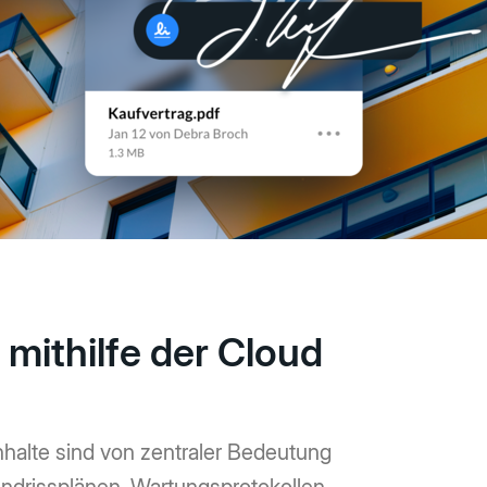
cherheit der
um komplexe
eunigen und
r Wirkung zu
en
ithilfe der Cloud
nhalte sind von zentraler Bedeutung