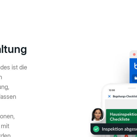
ltung
des ist die
n
ung,
fassen
ionen,
 mit
erden