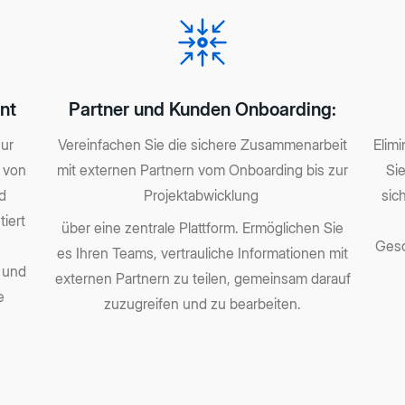
nt
Partner und Kunden Onboarding:
zur
Vereinfachen Sie die sichere Zusammenarbeit
Elim
g von
mit externen Partnern vom Onboarding bis zur
Sie
d
Projektabwicklung
sic
tiert
über eine zentrale Plattform. Ermöglichen Sie
Gesc
es Ihren Teams, vertrauliche Informationen mit
e und
externen Partnern zu teilen, gemeinsam darauf
e
zuzugreifen und zu bearbeiten.