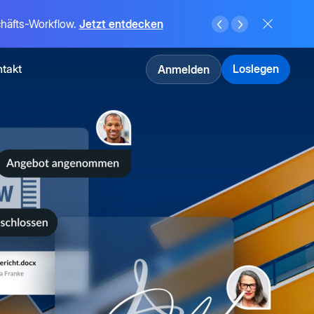
schäfts-Workflow.
Jetzt entdecken
takt
Loslegen
Anmelden
nsformation
n
mehr
ansformation
te
ierend
I-Agents,