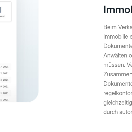
Immob
Beim Verka
Immobilie 
Dokumente,
Anwälten o
müssen. Ve
Zusammena
Dokumenten
regelkonf
gleichzeiti
durch auto