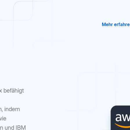
Mehr erfahr
 befähigt
n, indem
wie
on und IBM