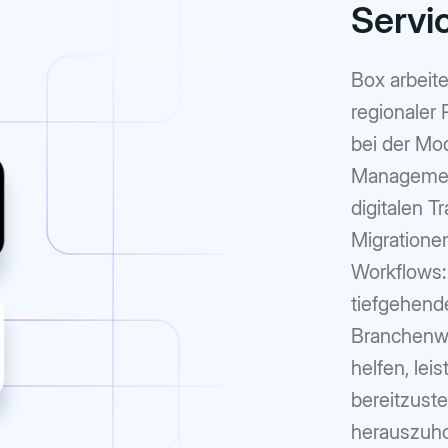
Servi
Box arbeit
regionaler
bei der Mo
Management
digitalen T
Migrationen
Workflows:
tiefgehend
Branchenw
helfen, le
bereitzust
herauszuho