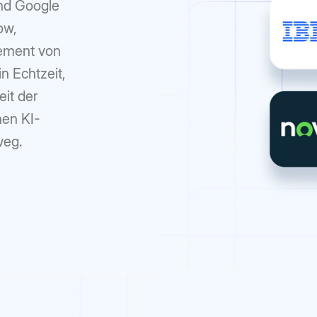
und Google
ow,
gement von
n Echtzeit,
eit der
hen KI-
weg.