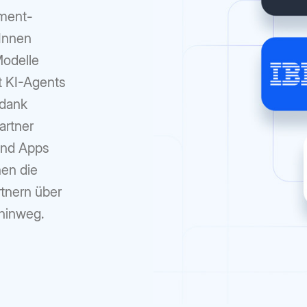
ement-
:Innen
Modelle
t KI-Agents
 dank
artner
 und Apps
nen die
rtnern über
hinweg.