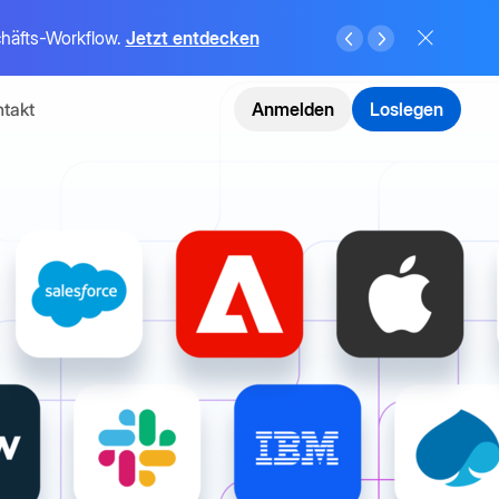
schäfts-Workflow.
Jetzt entdecken
takt
Anmelden
Loslegen
nsformation
n
mehr
ansformation
te
ierend
I-Agents,