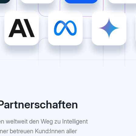
cherheit der
um komplexe
eunigen und
r Wirkung zu
en
-Partnerschaften
 weltweit den Weg zu Intelligent
er betreuen Kund:Innen aller