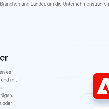
Branchen und Länder, um die Unternehmenstranform
er
hen es
 und mit
zu
edigen.
n oder