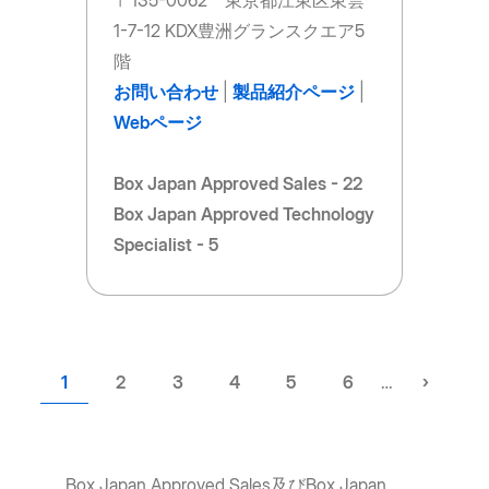
1-7-12 KDX豊洲グランスクエア5
階
お問い合わせ
|
製品紹介ページ
|
Webページ
Box Japan Approved Sales - 22
Box Japan Approved Technology
Specialist - 5
Current
1
ペ
2
ペ
3
ペ
4
ペ
5
ペ
6
…
Next
›
page
ー
ー
ー
ー
ー
page
ジ
ジ
ジ
ジ
ジ
Box Japan Approved Sales及びBox Japan